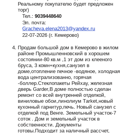
Реальному покупателю будет предложен
торг)
Тел.:
9039448640
Эл. почта:
Gracheva.elena2013@yandex.ru
22-07-2026 (г. Кемерово)
Продам большой дом в Кемерово в жилом
районе Промышленновский в хорошем
состоянии-80 кв.м ,1 эт дом из клееного
бруса, 3 комн+кухня,санузел в
доме,отопление печное -водяное, холодная
вода централизованно, горячая
-боллер.Cтеклопакеты Рейхау, железная
дверь Garder,В доме полностью сделан
ремонт со всей внутренней отделкой,
виниловые обои,линолиум Тarket,новый
кухонный гарнитур,печь. Новый санузел с
отделкой под Венге. Земельный участок-7
соток . Дом и земельный участок в
собственности. Документы
готовы.Подходит за наличный рассчет,