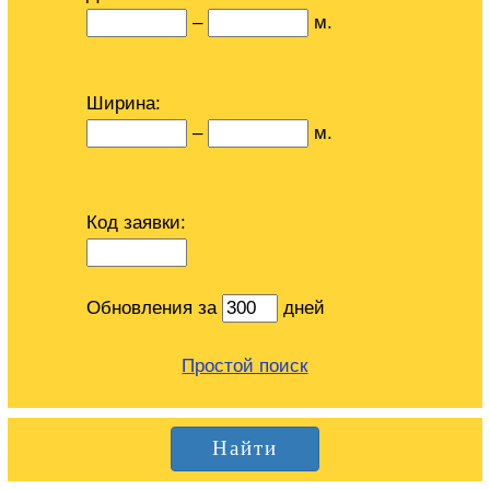
–
м.
Ширина:
–
м.
Код заявки:
Обновления за
дней
Простой поиск