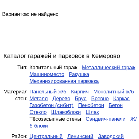
Вариантов:
не найдено
Каталог гаражей и парковок в Кемерово
Тип:
Капитальный гараж
Металлический гараж
Машиноместо
Ракушка
Механизированная парковка
Материал
Панельный ж/б
Кирпич
Монолитный ж/б
стен:
Металл
Дерево
Брус
Бревно
Каркас
Газобетон (сибит)
Пенобетон
Бетон
Стекло
Шлакоблоки
Шлак
Тёсозасыпные стены
Сэндвич-панели
Ж/
б блоки
Район:
Центральный
Ленинский
Заводский