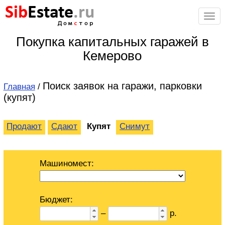
Sib
Estate
.ru
Дом
с
тор
Покупка капитальных гаражей в
Кемерово
Поиск заявок на гаражи, парковки
Главная
/
(купят)
Продают
Сдают
Купят
Снимут
Машиномест:
Бюджет:
–
р.