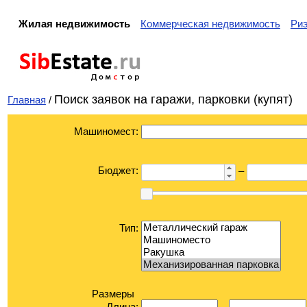
Жилая недвижимость
Коммерческая недвижимость
Ри
Sib
Estate
.ru
Дом
с
тор
Поиск заявок на гаражи, парковки (купят)
Главная
/
Машиномест:
Бюджет:
–
Тип:
Размеры
Длина: