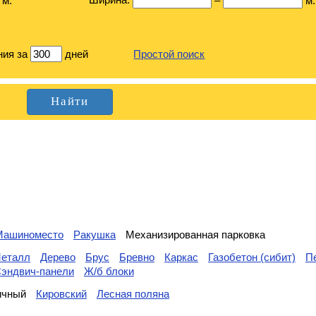
м.
–
м.
ния за
дней
Простой поиск
Машиноместо
Ракушка
Механизированная парковка
еталл
Дерево
Брус
Бревно
Каркас
Газобетон (сибит)
П
эндвич-панели
Ж/б блоки
ичный
Кировский
Лесная поляна