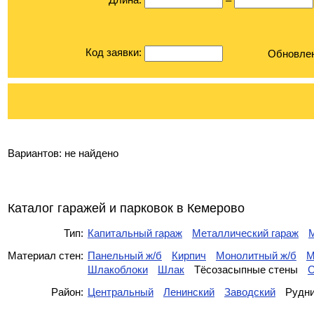
–
Код заявки:
Обновле
Вариантов:
не найдено
Каталог гаражей и парковок в Кемерово
Тип:
Капитальный гараж
Металлический гараж
Материал стен:
Панельный ж/б
Кирпич
Монолитный ж/б
М
Шлакоблоки
Шлак
Тёсозасыпные стены
С
Район:
Центральный
Ленинский
Заводский
Рудн