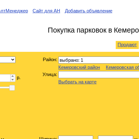
элтМенеджер
Сайт для АН
Добавить объявление
Покупка парковок в Кемер
Продают
Район:
Кемеровский район
Кемеровская о
Улица:
р.
Выбрать на карте
Ширина: