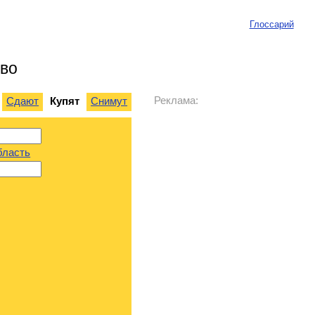
Глоссарий
ово
Реклама:
Сдают
Купят
Снимут
бласть