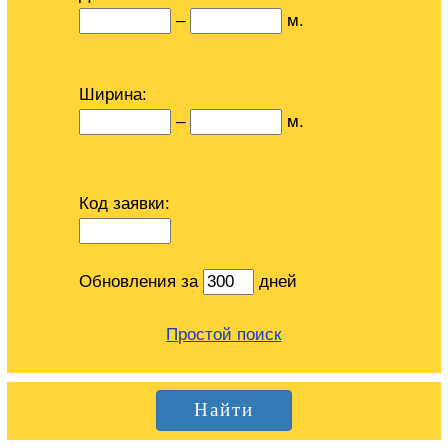
–
м.
Ширина:
–
м.
Код заявки:
Обновления за
дней
Простой поиск