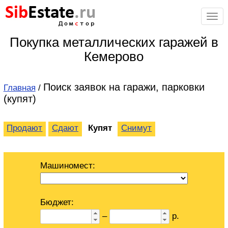
Sib
Estate
.ru
Дом
с
тор
Покупка металлических гаражей в
Кемерово
Поиск заявок на гаражи, парковки
Главная
/
(купят)
Продают
Сдают
Купят
Снимут
Машиномест:
Бюджет:
–
р.