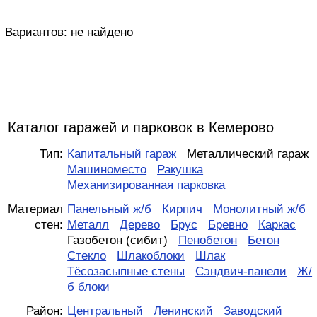
Вариантов:
не найдено
Каталог гаражей и парковок в Кемерово
Тип:
Капитальный гараж
Металлический гараж
Машиноместо
Ракушка
Механизированная парковка
Материал
Панельный ж/б
Кирпич
Монолитный ж/б
стен:
Металл
Дерево
Брус
Бревно
Каркас
Газобетон (сибит)
Пенобетон
Бетон
Стекло
Шлакоблоки
Шлак
Тёсозасыпные стены
Сэндвич-панели
Ж/
б блоки
Район:
Центральный
Ленинский
Заводский