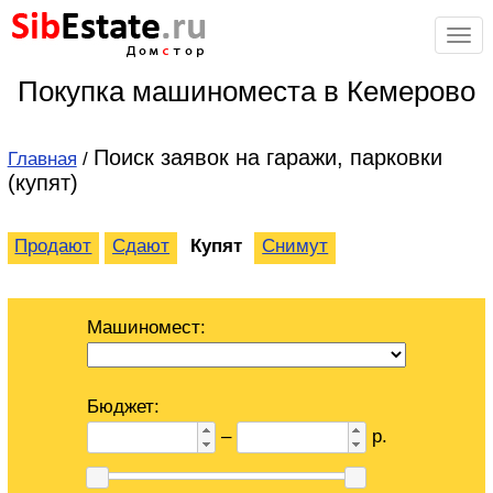
Sib
Estate
.ru
Дом
с
тор
Покупка машиноместа в Кемерово
Поиск заявок на гаражи, парковки
Главная
/
(купят)
Продают
Сдают
Купят
Снимут
Машиномест:
Бюджет:
–
р.