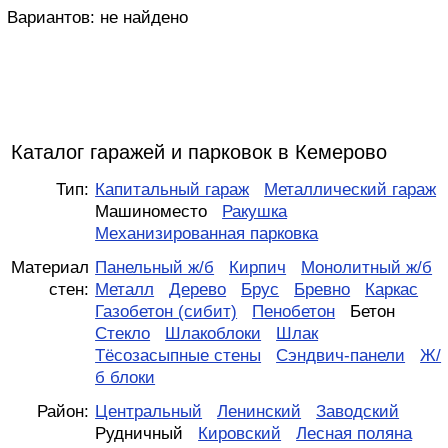
Вариантов:
не найдено
Каталог гаражей и парковок в Кемерово
Тип:
Капитальный гараж
Металлический гараж
Машиноместо
Ракушка
Механизированная парковка
Материал
Панельный ж/б
Кирпич
Монолитный ж/б
стен:
Металл
Дерево
Брус
Бревно
Каркас
Газобетон (сибит)
Пенобетон
Бетон
Стекло
Шлакоблоки
Шлак
Тёсозасыпные стены
Сэндвич-панели
Ж/
б блоки
Район:
Центральный
Ленинский
Заводский
Рудничный
Кировский
Лесная поляна