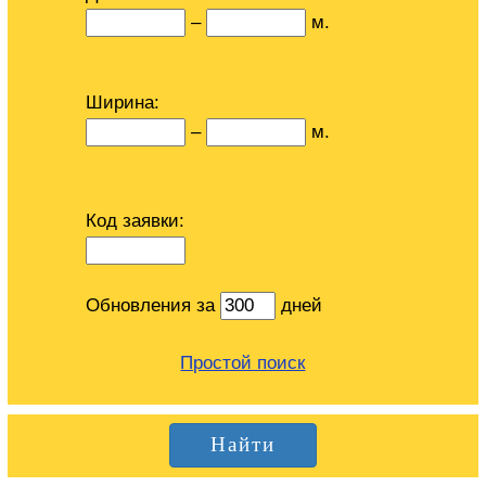
–
м.
Ширина:
–
м.
Код заявки:
Обновления за
дней
Простой поиск