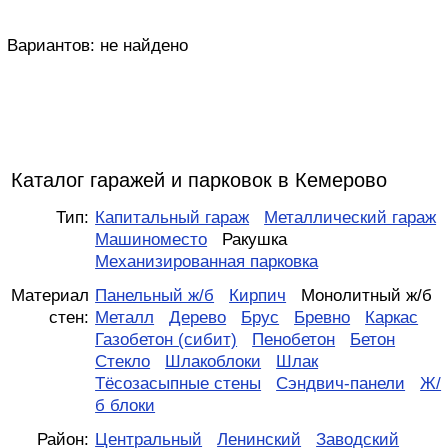
Вариантов:
не найдено
Каталог гаражей и парковок в Кемерово
Тип:
Капитальный гараж
Металлический гараж
Машиноместо
Ракушка
Механизированная парковка
Материал
Панельный ж/б
Кирпич
Монолитный ж/б
стен:
Металл
Дерево
Брус
Бревно
Каркас
Газобетон (сибит)
Пенобетон
Бетон
Стекло
Шлакоблоки
Шлак
Тёсозасыпные стены
Сэндвич-панели
Ж/
б блоки
Район:
Центральный
Ленинский
Заводский