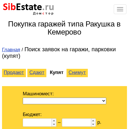
Sib
Estate
.ru
Дом
с
тор
Покупка гаражей типа Ракушка в
Кемерово
Поиск заявок на гаражи, парковки
Главная
/
(купят)
Продают
Сдают
Купят
Снимут
Машиномест:
Бюджет:
–
р.