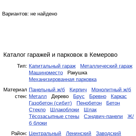
Вариантов:
не найдено
Каталог гаражей и парковок в Кемерово
Тип:
Капитальный гараж
Металлический гараж
Машиноместо
Ракушка
Механизированная парковка
Материал
Панельный ж/б
Кирпич
Монолитный ж/б
стен:
Металл
Дерево
Брус
Бревно
Каркас
Газобетон (сибит)
Пенобетон
Бетон
Стекло
Шлакоблоки
Шлак
Тёсозасыпные стены
Сэндвич-панели
Ж/
б блоки
Район:
Центральный
Ленинский
Заводский