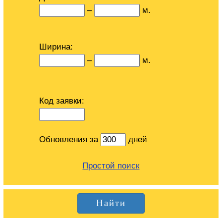
–
м.
Ширина:
–
м.
Код заявки:
Обновления за
дней
Простой поиск