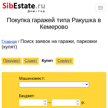
Sib
Estate
.ru
Дом
с
тор
Покупка гаражей типа Ракушка в
Кемерово
Поиск заявок на гаражи, парковки
Главная
/
(купят)
Продают
Сдают
Купят
Снимут
Машиномест:
Бюджет:
–
р.