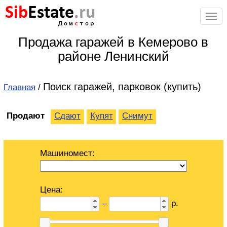
Sib
Estate
.ru
Дом
с
тор
Продажа гаражей в Кемерово в
районе Ленинский
Поиск гаражей, парковок (купить)
Главная
/
Продают
Сдают
Купят
Снимут
Машиномест:
Цена:
–
р.