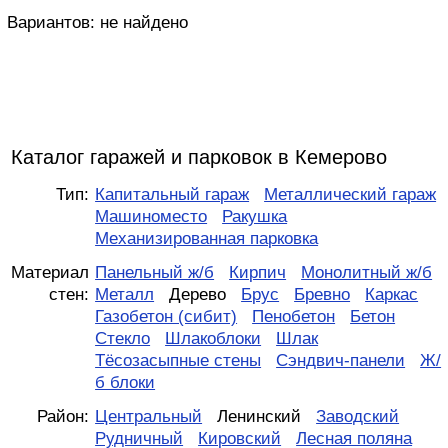
Вариантов:
не найдено
Каталог гаражей и парковок в Кемерово
Тип:
Капитальный гараж
Металлический гараж
Машиноместо
Ракушка
Механизированная парковка
Материал
Панельный ж/б
Кирпич
Монолитный ж/б
стен:
Металл
Дерево
Брус
Бревно
Каркас
Газобетон (сибит)
Пенобетон
Бетон
Стекло
Шлакоблоки
Шлак
Тёсозасыпные стены
Сэндвич-панели
Ж/
б блоки
Район:
Центральный
Ленинский
Заводский
Рудничный
Кировский
Лесная поляна