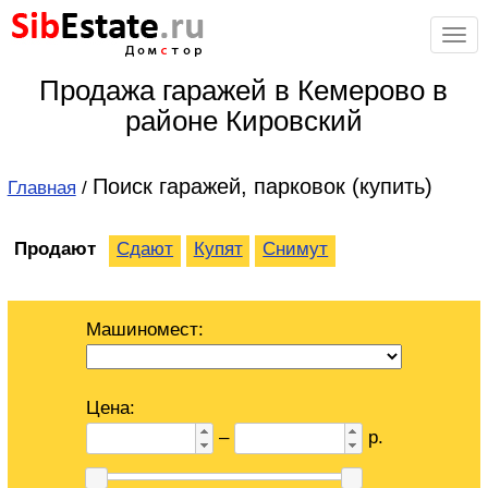
Sib
Estate
.ru
Дом
с
тор
Продажа гаражей в Кемерово в
районе Кировский
Поиск гаражей, парковок (купить)
Главная
/
Продают
Сдают
Купят
Снимут
Машиномест:
Цена:
–
р.