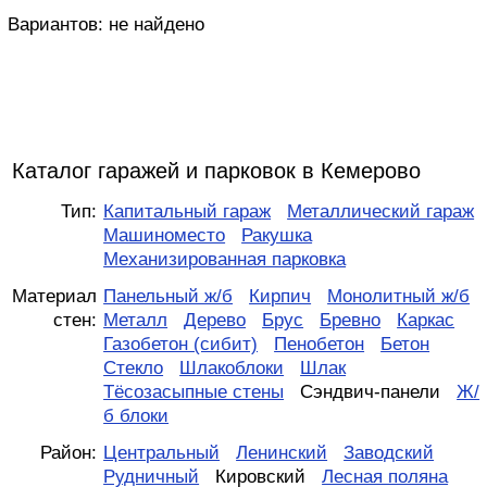
Вариантов:
не найдено
Каталог гаражей и парковок в Кемерово
Тип:
Капитальный гараж
Металлический гараж
Машиноместо
Ракушка
Механизированная парковка
Материал
Панельный ж/б
Кирпич
Монолитный ж/б
стен:
Металл
Дерево
Брус
Бревно
Каркас
Газобетон (сибит)
Пенобетон
Бетон
Стекло
Шлакоблоки
Шлак
Тёсозасыпные стены
Сэндвич-панели
Ж/
б блоки
Район:
Центральный
Ленинский
Заводский
Рудничный
Кировский
Лесная поляна