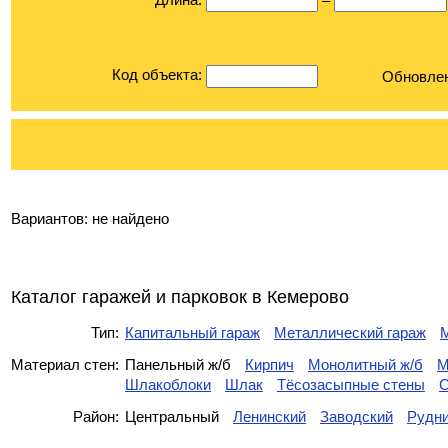
–
Код объекта:
Обновле
Вариантов:
не найдено
Каталог гаражей и парковок в Кемерово
Тип:
Капитальный гараж
Металлический гараж
Материал стен:
Панельный ж/б
Кирпич
Монолитный ж/б
М
Шлакоблоки
Шлак
Тёсозасыпные стены
С
Район:
Центральный
Ленинский
Заводский
Рудн