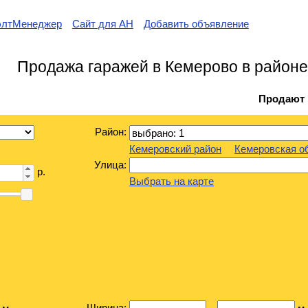
элтМенеджер
Сайт для АН
Добавить объявление
Продажа гаражей в Кемерово в район
Продают
Район:
Кемеровский район
Кемеровская о
Улица:
р.
Выбрать на карте
Ширина: