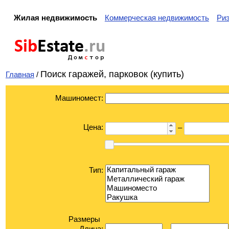
Жилая недвижимость
Коммерческая недвижимость
Ри
Sib
Estate
.ru
Дом
с
тор
Поиск гаражей, парковок (купить)
Главная
/
Машиномест:
Цена:
–
Тип:
Размеры
Длина: