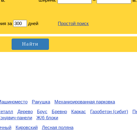
м.
–
м.
ния за
дней
Простой поиск
Машиноместо
Ракушка
Механизированная парковка
еталл
Дерево
Брус
Бревно
Каркас
Газобетон (сибит)
П
эндвич-панели
Ж/б блоки
ичный
Кировский
Лесная поляна