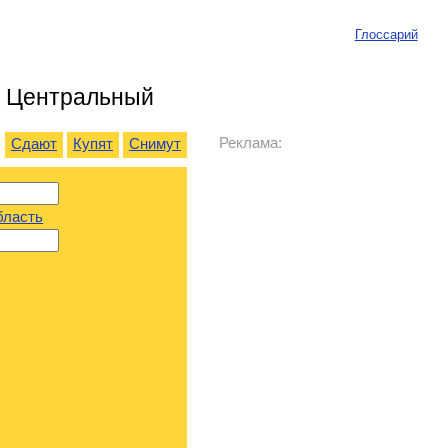
Глоссарий
е Центральный
Реклама:
Сдают
Купят
Снимут
бласть