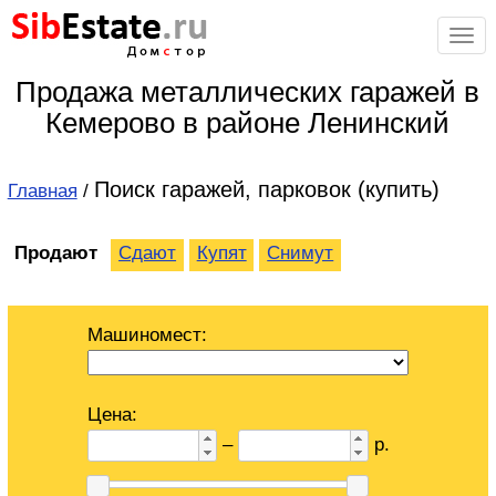
Sib
Estate
.ru
Дом
с
тор
Продажа металлических гаражей в
Кемерово в районе Ленинский
Поиск гаражей, парковок (купить)
Главная
/
Продают
Сдают
Купят
Снимут
Машиномест:
Цена:
–
р.