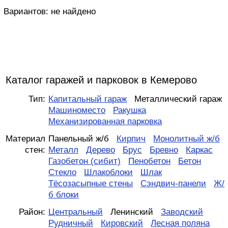
Вариантов:
не найдено
Каталог гаражей и парковок в Кемерово
Тип:
Капитальный гараж
Металлический гараж
Машиноместо
Ракушка
Механизированная парковка
Материал
Панельный ж/б
Кирпич
Монолитный ж/б
стен:
Металл
Дерево
Брус
Бревно
Каркас
Газобетон (сибит)
Пенобетон
Бетон
Стекло
Шлакоблоки
Шлак
Тёсозасыпные стены
Сэндвич-панели
Ж/
б блоки
Район:
Центральный
Ленинский
Заводский
Рудничный
Кировский
Лесная поляна