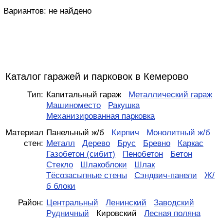
Вариантов:
не найдено
Каталог гаражей и парковок в Кемерово
Тип:
Капитальный гараж
Металлический гараж
Машиноместо
Ракушка
Механизированная парковка
Материал
Панельный ж/б
Кирпич
Монолитный ж/б
стен:
Металл
Дерево
Брус
Бревно
Каркас
Газобетон (сибит)
Пенобетон
Бетон
Стекло
Шлакоблоки
Шлак
Тёсозасыпные стены
Сэндвич-панели
Ж/
б блоки
Район:
Центральный
Ленинский
Заводский
Рудничный
Кировский
Лесная поляна