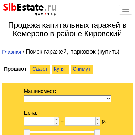
Sib
Estate
.ru
Дом
с
тор
Продажа капитальных гаражей в
Кемерово в районе Кировский
Поиск гаражей, парковок (купить)
Главная
/
Продают
Сдают
Купят
Снимут
Машиномест:
Цена:
–
р.