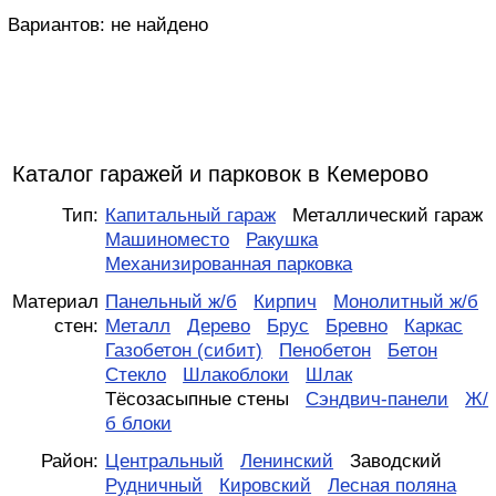
Вариантов:
не найдено
Каталог гаражей и парковок в Кемерово
Тип:
Капитальный гараж
Металлический гараж
Машиноместо
Ракушка
Механизированная парковка
Материал
Панельный ж/б
Кирпич
Монолитный ж/б
стен:
Металл
Дерево
Брус
Бревно
Каркас
Газобетон (сибит)
Пенобетон
Бетон
Стекло
Шлакоблоки
Шлак
Тёсозасыпные стены
Сэндвич-панели
Ж/
б блоки
Район:
Центральный
Ленинский
Заводский
Рудничный
Кировский
Лесная поляна