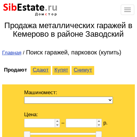
Sib
Estate
.ru
Дом
с
тор
Продажа металлических гаражей в
Кемерово в районе Заводский
Поиск гаражей, парковок (купить)
Главная
/
Продают
Сдают
Купят
Снимут
Машиномест:
Цена:
–
р.