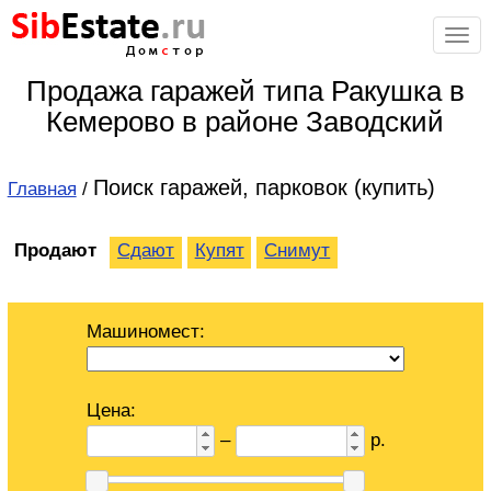
Sib
Estate
.ru
Дом
с
тор
Продажа гаражей типа Ракушка в
Кемерово в районе Заводский
Поиск гаражей, парковок (купить)
Главная
/
Продают
Сдают
Купят
Снимут
Машиномест:
Цена:
–
р.