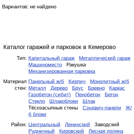
Вариантов:
не найдено
Каталог гаражей и парковок в Кемерово
Тип:
Капитальный гараж
Металлический гараж
Машиноместо
Ракушка
Механизированная парковка
Материал
Панельный ж/б
Кирпич
Монолитный ж/б
стен:
Металл
Дерево
Брус
Бревно
Каркас
Газобетон (сибит)
Пенобетон
Бетон
Стекло
Шлакоблоки
Шлак
Тёсозасыпные стены
Сэндвич-панели
Ж/
б блоки
Район:
Центральный
Ленинский
Заводский
Рудничный
Кировский
Лесная поляна