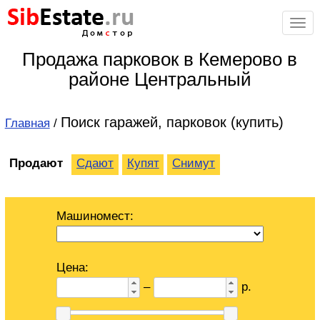
Sib
Estate
.ru
Дом
с
тор
Продажа парковок в Кемерово в
районе Центральный
Поиск гаражей, парковок (купить)
Главная
/
Продают
Сдают
Купят
Снимут
Машиномест:
Цена:
–
р.