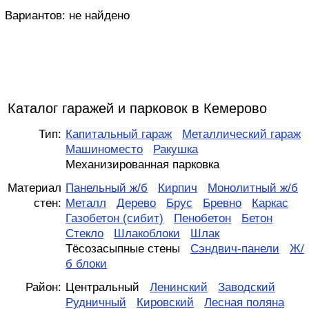
Вариантов:
не найдено
Каталог гаражей и парковок в Кемерово
Тип:
Капитальный гараж
Металлический гараж
Машиноместо
Ракушка
Механизированная парковка
Материал
Панельный ж/б
Кирпич
Монолитный ж/б
стен:
Металл
Дерево
Брус
Бревно
Каркас
Газобетон (сибит)
Пенобетон
Бетон
Стекло
Шлакоблоки
Шлак
Тёсозасыпные стены
Сэндвич-панели
Ж/
б блоки
Район:
Центральный
Ленинский
Заводский
Рудничный
Кировский
Лесная поляна