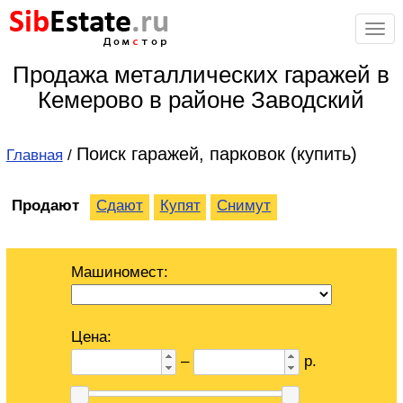
Sib
Estate
.ru
Дом
с
тор
Продажа металлических гаражей в
Кемерово в районе Заводский
Поиск гаражей, парковок (купить)
Главная
/
Продают
Сдают
Купят
Снимут
Машиномест:
Цена:
–
р.