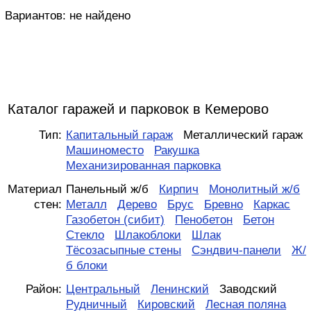
Вариантов:
не найдено
Каталог гаражей и парковок в Кемерово
Тип:
Капитальный гараж
Металлический гараж
Машиноместо
Ракушка
Механизированная парковка
Материал
Панельный ж/б
Кирпич
Монолитный ж/б
стен:
Металл
Дерево
Брус
Бревно
Каркас
Газобетон (сибит)
Пенобетон
Бетон
Стекло
Шлакоблоки
Шлак
Тёсозасыпные стены
Сэндвич-панели
Ж/
б блоки
Район:
Центральный
Ленинский
Заводский
Рудничный
Кировский
Лесная поляна