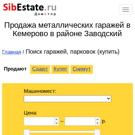
Sib
Estate
.ru
Дом
с
тор
Продажа металлических гаражей в
Кемерово в районе Заводский
Поиск гаражей, парковок (купить)
Главная
/
Продают
Сдают
Купят
Снимут
Машиномест:
Цена:
–
р.