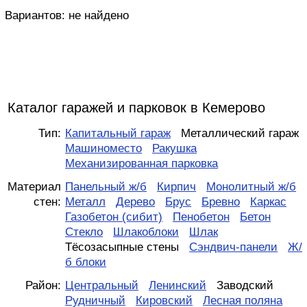
Вариантов:
не найдено
Каталог гаражей и парковок в Кемерово
Тип:
Капитальный гараж
Металлический гараж
Машиноместо
Ракушка
Механизированная парковка
Материал
Панельный ж/б
Кирпич
Монолитный ж/б
стен:
Металл
Дерево
Брус
Бревно
Каркас
Газобетон (сибит)
Пенобетон
Бетон
Стекло
Шлакоблоки
Шлак
Тёсозасыпные стены
Сэндвич-панели
Ж/
б блоки
Район:
Центральный
Ленинский
Заводский
Рудничный
Кировский
Лесная поляна