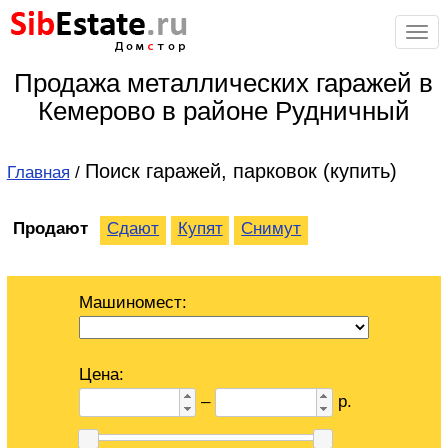
Sib
Estate
.ru
Дом
с
тор
Продажа металлических гаражей в
Кемерово в районе Рудничный
Поиск гаражей, парковок (купить)
Главная
/
Продают
Сдают
Купят
Снимут
Машиномест:
Цена:
–
р.