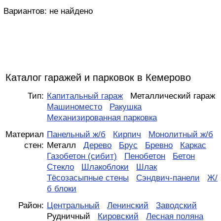
Вариантов:
не найдено
Каталог гаражей и парковок в Кемерово
Тип:
Капитальный гараж
Металлический гараж
Машиноместо
Ракушка
Механизированная парковка
Материал
Панельный ж/б
Кирпич
Монолитный ж/б
стен:
Металл
Дерево
Брус
Бревно
Каркас
Газобетон (сибит)
Пенобетон
Бетон
Стекло
Шлакоблоки
Шлак
Тёсозасыпные стены
Сэндвич-панели
Ж/
б блоки
Район:
Центральный
Ленинский
Заводский
Рудничный
Кировский
Лесная поляна