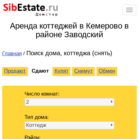
Sib
Estate
.ru
Дом
с
тор
Аренда коттеджей в Кемерово в
районе Заводский
Поиск дома, коттеджа (снять)
Главная
/
Продают
Сдают
Купят
Снимут
Обмен
Число комнат:
2
Тип дома:
Коттедж
Район: