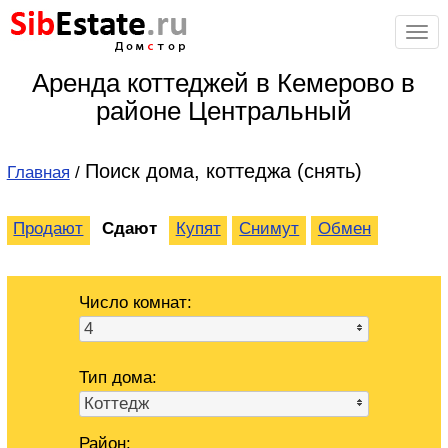
Sib
Estate
.ru
Дом
с
тор
Аренда коттеджей в Кемерово в
районе Центральный
Поиск дома, коттеджа (снять)
Главная
/
Продают
Сдают
Купят
Снимут
Обмен
Число комнат:
4
Тип дома:
Коттедж
Район: