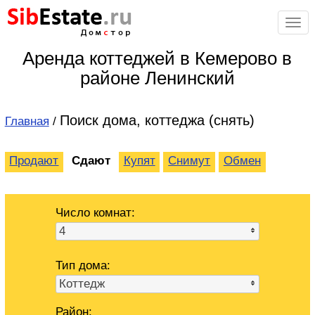
Sib
Estate
.ru
Дом
с
тор
Аренда коттеджей в Кемерово в
районе Ленинский
Поиск дома, коттеджа (снять)
Главная
/
Продают
Сдают
Купят
Снимут
Обмен
Число комнат:
4
Тип дома:
Коттедж
Район: