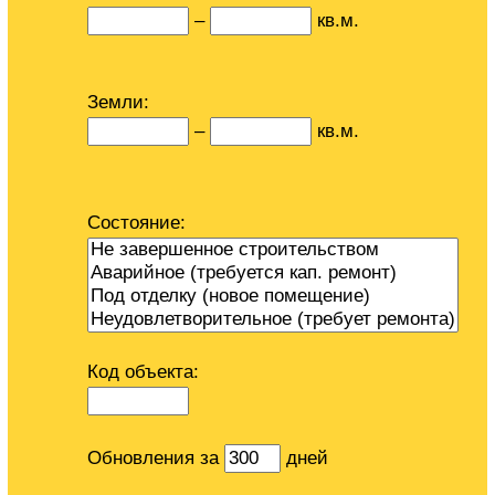
–
кв.м.
Земли:
–
кв.м.
Состояние:
Код объекта:
Обновления за
дней