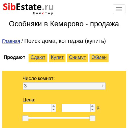
Sib
Estate
.ru
Дом
с
тор
Особняки в Кемерово - продажа
Поиск дома, коттеджа (купить)
Главная
/
Продают
Сдают
Купят
Снимут
Обмен
Число комнат:
3
Цена:
–
р.