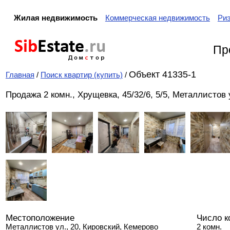
Жилая недвижимость
Коммерческая недвижимость
Ри
Sib
Estate
.ru
Пр
Дом
с
тор
Объект 41335-1
Главная
/
Поиск квартир (купить)
/
Продажа 2 комн., Хрущевка, 45/32/6, 5/5, Металлистов у
Местоположение
Число к
Металлистов ул., 20, Кировский, Кемерово
2 комн.