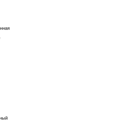
нная
е
ный