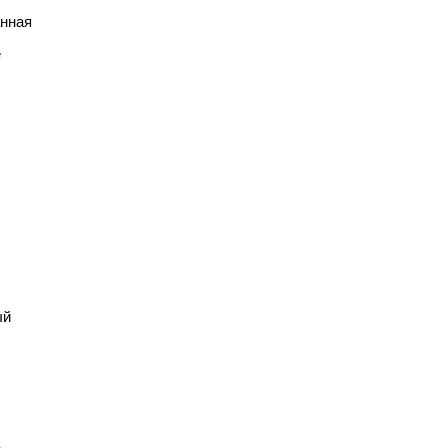
нная
е
ый