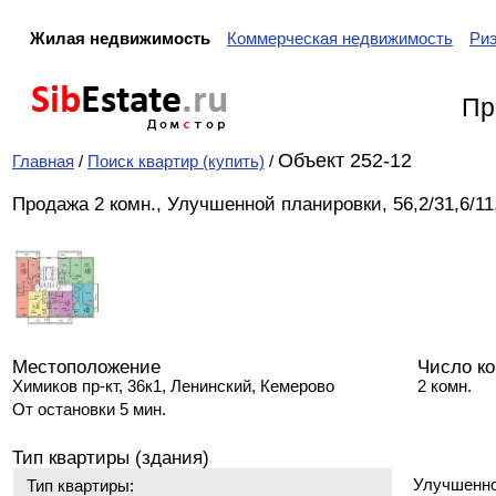
Жилая недвижимость
Коммерческая недвижимость
Ри
Sib
Estate
.ru
Пр
Дом
с
тор
Объект 252-12
Главная
/
Поиск квартир (купить)
/
Продажа 2 комн., Улучшенной планировки, 56,2/31,6/11,8
Местоположение
Число к
Химиков пр-кт, 36к1, Ленинский, Кемерово
2 комн.
От остановки 5 мин.
Тип квартиры (здания)
Улучшенно
Тип квартиры: