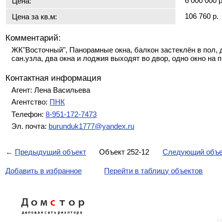
6 000 000 р
Цена:
106 760 р.
Цена за кв.м:
Комментарий:
ЖК"Восточный", Панорамные окна, балкон застеклён в пол, д
сан.узла, два окна и лоджия выходят во двор, одно окно на п
Контактная информация
Агент: Лена Васильева
Агентство:
ПНК
Телефон:
8-951-172-7473
Эл. почта:
burunduk1777@yandex.ru
←
Предыдущий объект
Объект 252-12
Следующий объе
Добавить в избранное
Перейти в таблицу объектов
Дом
с
тор
деловая сеть риэлтора