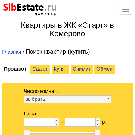
Sib
Estate
.ru
Дом
с
тор
Квартиры в ЖК «Старт» в
Кемерово
Поиск квартир (купить)
Главная
/
Продают
Сдают
Купят
Снимут
Обмен
Число комнат:
выбрать
Цена:
–
р.