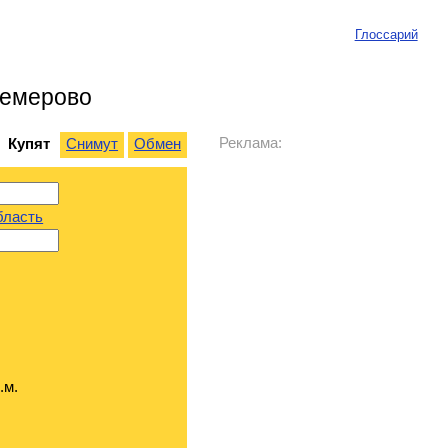
Глоссарий
Кемерово
Реклама:
Купят
Снимут
Обмен
бласть
.м.