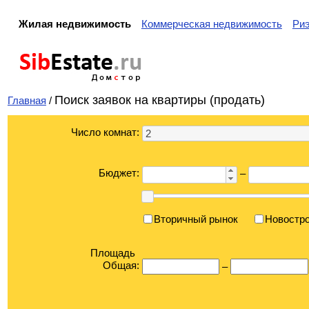
Жилая недвижимость
Коммерческая недвижимость
Ри
Sib
Estate
.ru
Дом
с
тор
Поиск заявок на квартиры (продать)
Главная
/
Число комнат:
2
Бюджет:
–
Вторичный рынок
Новостр
Площадь
Общая:
–