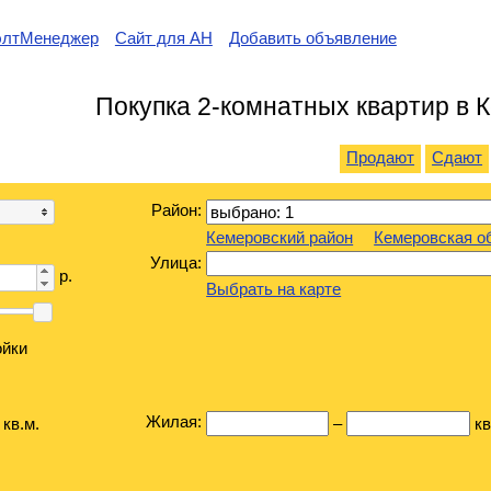
элтМенеджер
Сайт для АН
Добавить объявление
Покупка 2-комнатных квартир в 
Продают
Сдают
Район:
Кемеровский район
Кемеровская о
Улица:
р.
Выбрать на карте
ойки
Жилая:
кв.м.
–
кв