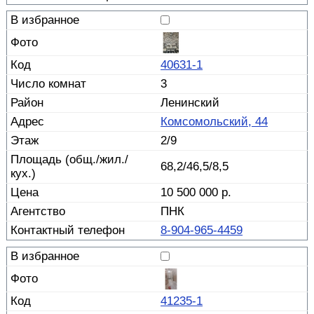
40631-1
3
Ленинский
Комсомольский, 44
2/9
68,2/46,5/8,5
10 500 000 р.
ПНК
8-904-965-4459
41235-1