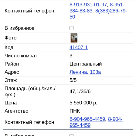
8-913-931-01-97
,
8-951-
384-83-83
,
8(383)286-79-
50
41407-1
3
Центральный
Ленина, 103а
5/5
47,1/36/6
5 550 000 р.
ПНК
8-904-965-4459
,
8-904-
965-4459