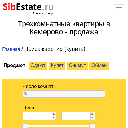
Sib
Estate
.ru
Дом
с
тор
Трехкомнатные квартиры в
Кемерово - продажа
Поиск квартир (купить)
Главная
/
Продают
Сдают
Купят
Снимут
Обмен
Число комнат:
3
Цена:
–
р.